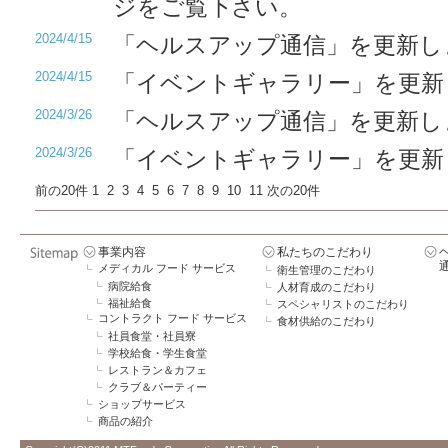
ジをご覧下さい。
2024/4/15
「ヘルスアップ通信」を更新し
2024/4/15
「イベントギャラリー」を更新
2024/3/26
「ヘルスアップ通信」を更新し
2024/3/26
「イベントギャラリー」を更新
前の20件
1
2
3
4
5
6
7
8
9
10
11
次の20件
事業内容
私たちのこだわり
メディカル フード サービス
衛生管理のこだわり
病院給食
人材育成のこだわり
福祉給食
スペシャリストのこだわり
コントラクト フード サービス
食材供給のこだわり
社員食堂・社員寮
学校給食・学生食堂
レストラン＆カフェ
クラブ＆パーティー
ショップサービス
商品の紹介