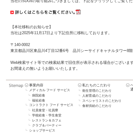
当社のSDGsの取り組みにつきましては、下記をクリックしてご覧く
【本社移転のお知らせ】
当社は2025年11月17日より下記住所に移転しております。
〒140-0002
東京都品川区東品川4丁目12番6号 品川シーサイドキャナルタワー8階
Web検索サイト等での検索結果で旧住所が表示される場合がございま
お間違えの無いようお願いいたします。
事業内容
私たちのこだわり
メディカル フード サービス
衛生管理のこだわり
病院給食
人材育成のこだわり
福祉給食
スペシャリストのこだわり
コントラクト フード サービス
食材供給のこだわり
社員食堂・社員寮
学校給食・学生食堂
レストラン＆カフェ
クラブ＆パーティー
ショップサービス